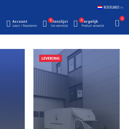
NEDERLANDS
0
0
0
Account
Wenslijst
Vergelijk
Login / Registeren
Uw wenslijst
Product vergelijk
LEVERING