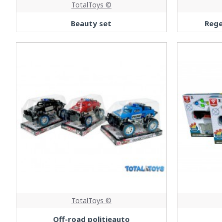
TotalToys ©
Beauty set
Reg
TotalToys ©
Off-road politieauto