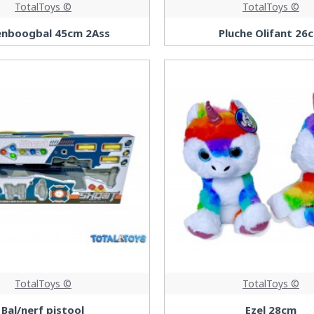
TotalToys ©
TotalToys ©
enboogbal 45cm 2Ass
Pluche Olifant 26
TotalToys ©
TotalToys ©
Bal/nerf pistool
Ezel 28cm